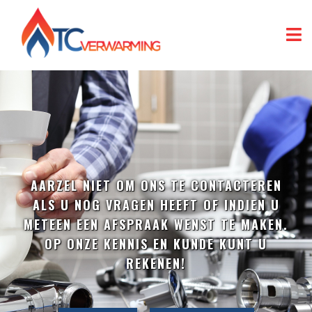
AARZEL NIET OM ONS TE CONTACTEREN
ALS U NOG VRAGEN HEEFT OF INDIEN U
METEEN EEN AFSPRAAK WENST TE MAKEN.
OP ONZE KENNIS EN KUNDE KUNT U
REKENEN!