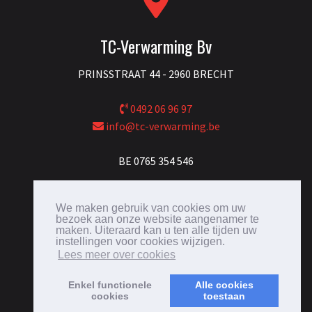
TC-Verwarming Bv
PRINSSTRAAT 44 - 2960 BRECHT
0492 06 96 97
info@tc-verwarming.be
BE 0765 354 546
We maken gebruik van cookies om uw
bezoek aan onze website aangenamer te
maken. Uiteraard kan u ten alle tijden uw
instellingen voor cookies wijzigen.
Lees meer over cookies
Enkel functionele
Alle cookies
cookies
toestaan