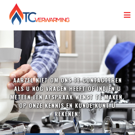
AARZEL NIET OM ONS TE CONTACTEREN
ALS U NOG VRAGEN HEEFT OF INDIEN U
METEEN EEN AFSPRAAK WENST TE MAKEN.
OP ONZE KENNIS EN KUNDE KUNT U
REKENEN!